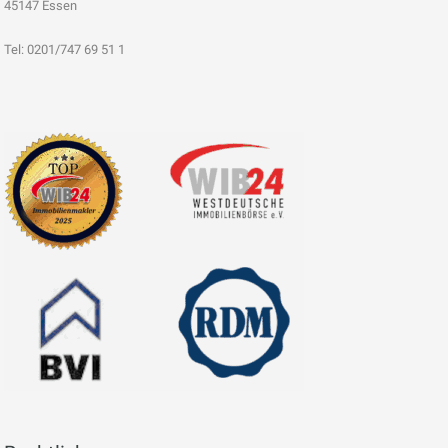
45147 Essen
Tel: 0201/747 69 51 1