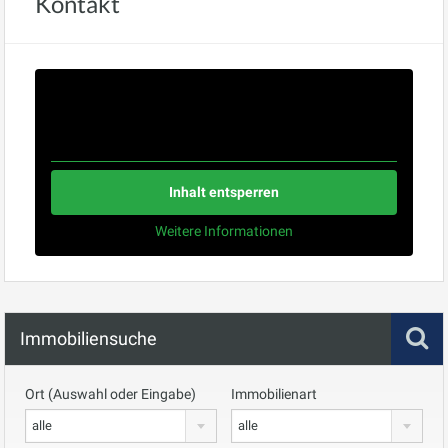
Kontakt
Sie sehen gerade einen Platzhalterinhalt von
Standard
.
Um auf den eigentlichen Inhalt zuzugreifen, klicken Sie
auf den Button unten. Bitte beachten Sie, dass dabei
Daten an Drittanbieter weitergegeben werden.
Inhalt entsperren
Weitere Informationen
Immobiliensuche
Ort (Auswahl oder Eingabe)
Immobilienart
alle
alle