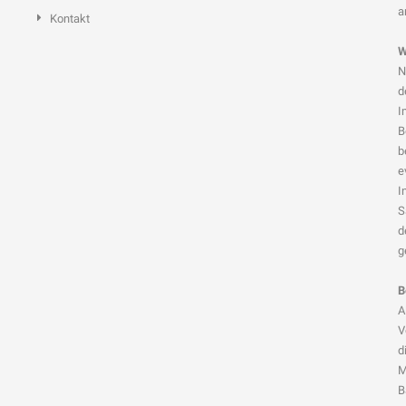
a
Kontakt
W
N
d
I
B
b
e
I
S
d
g
B
A
V
d
M
B