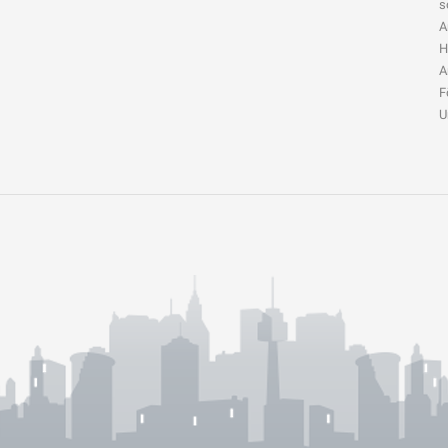
s
A
H
A
F
U