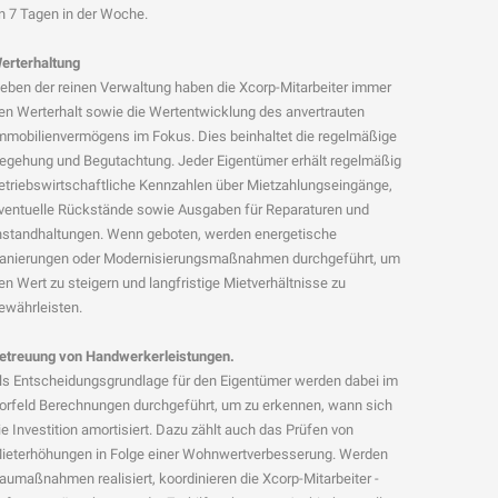
n 7 Tagen in der Woche.
erterhaltung
eben der reinen Verwaltung haben die Xcorp-Mitarbeiter immer
en Werterhalt sowie die Wertentwicklung des anvertrauten
mmobilienvermögens im Fokus. Dies beinhaltet die regelmäßige
egehung und Begutachtung. Jeder Eigentümer erhält regelmäßig
etriebswirtschaftliche Kennzahlen über Mietzahlungseingänge,
ventuelle Rückstände sowie Ausgaben für Reparaturen und
nstandhaltungen. Wenn geboten, werden energetische
anierungen oder Modernisierungsmaßnahmen durchgeführt, um
en Wert zu steigern und langfristige Mietverhältnisse zu
ewährleisten.
etreuung von Handwerkerleistungen.
ls Entscheidungsgrundlage für den Eigentümer werden dabei im
orfeld Berechnungen durchgeführt, um zu erkennen, wann sich
ie Investition amortisiert. Dazu zählt auch das Prüfen von
ieterhöhungen in Folge einer Wohnwertverbesserung. Werden
aumaßnahmen realisiert, koordinieren die Xcorp-Mitarbeiter -