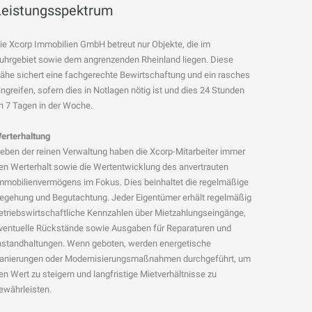
Leistungsspektrum
ie Xcorp Immobilien GmbH betreut nur Objekte, die im
uhrgebiet sowie dem angrenzenden Rheinland liegen. Diese
ähe sichert eine fachgerechte Bewirtschaftung und ein rasches
ingreifen, sofern dies in Notlagen nötig ist und dies 24 Stunden
n 7 Tagen in der Woche.
erterhaltung
eben der reinen Verwaltung haben die Xcorp-Mitarbeiter immer
en Werterhalt sowie die Wertentwicklung des anvertrauten
mmobilienvermögens im Fokus. Dies beinhaltet die regelmäßige
egehung und Begutachtung. Jeder Eigentümer erhält regelmäßig
etriebswirtschaftliche Kennzahlen über Mietzahlungseingänge,
ventuelle Rückstände sowie Ausgaben für Reparaturen und
nstandhaltungen. Wenn geboten, werden energetische
anierungen oder Modernisierungsmaßnahmen durchgeführt, um
en Wert zu steigern und langfristige Mietverhältnisse zu
ewährleisten.