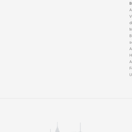
B
A
V
d
M
B
s
A
H
A
F
U