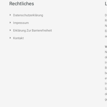
Rechtliches
Datenschutzerklärung
D
R
Impressum
N
Erklärung Zur Barrierefreiheit
E
a
Kontakt
W
N
d
I
B
b
e
I
S
d
g