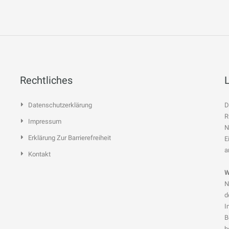
Rechtliches
Datenschutzerklärung
D
R
Impressum
N
Erklärung Zur Barrierefreiheit
E
a
Kontakt
W
N
d
I
B
b