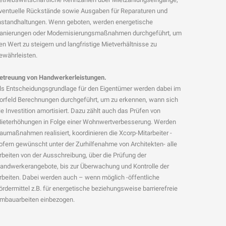
ventuelle Rückstände sowie Ausgaben für Reparaturen und
nstandhaltungen. Wenn geboten, werden energetische
anierungen oder Modernisierungsmaßnahmen durchgeführt, um
en Wert zu steigern und langfristige Mietverhältnisse zu
ewährleisten.
etreuung von Handwerkerleistungen.
ls Entscheidungsgrundlage für den Eigentümer werden dabei im
orfeld Berechnungen durchgeführt, um zu erkennen, wann sich
ie Investition amortisiert. Dazu zählt auch das Prüfen von
ieterhöhungen in Folge einer Wohnwertverbesserung. Werden
aumaßnahmen realisiert, koordinieren die Xcorp-Mitarbeiter -
ofern gewünscht unter der Zurhilfenahme von Architekten- alle
rbeiten von der Ausschreibung, über die Prüfung der
andwerkerangebote, bis zur Überwachung und Kontrolle der
rbeiten. Dabei werden auch – wenn möglich -öffentliche
ördermittel z.B. für energetische beziehungsweise barrierefreie
mbauarbeiten einbezogen.