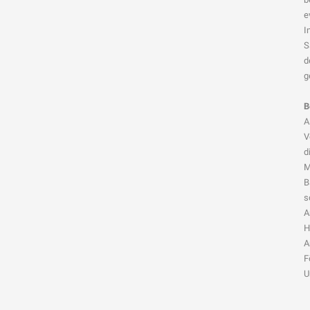
e
I
S
d
g
B
A
V
d
M
B
s
A
H
A
F
U