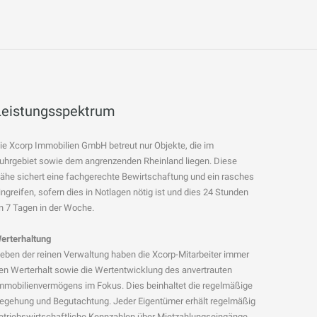
Leistungsspektrum
ie Xcorp Immobilien GmbH betreut nur Objekte, die im
uhrgebiet sowie dem angrenzenden Rheinland liegen. Diese
ähe sichert eine fachgerechte Bewirtschaftung und ein rasches
ingreifen, sofern dies in Notlagen nötig ist und dies 24 Stunden
n 7 Tagen in der Woche.
erterhaltung
eben der reinen Verwaltung haben die Xcorp-Mitarbeiter immer
en Werterhalt sowie die Wertentwicklung des anvertrauten
mmobilienvermögens im Fokus. Dies beinhaltet die regelmäßige
egehung und Begutachtung. Jeder Eigentümer erhält regelmäßig
etriebswirtschaftliche Kennzahlen über Mietzahlungseingänge,