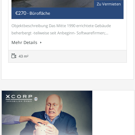
Zu Vermieten
€270
- Bürofläche
Objektbeschreibung Das Mitte 1990 errichtete Gebäude
beherbergt -teilweise seit Anbeginn- Softwarefirmen;...
Mehr Details
43 m²