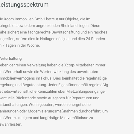
Leistungsspektrum
ie Xcorp Immobilien GmbH betreut nur Objekte, die im
uhrgebiet sowie dem angrenzenden Rheinland liegen. Diese
ähe sichert eine fachgerechte Bewirtschaftung und ein rasches
ingreifen, sofern dies in Notlagen nötig ist und dies 24 Stunden
n 7 Tagen in der Woche.
erterhaltung
eben der reinen Verwaltung haben die Xcorp-Mitarbeiter immer
en Werterhalt sowie die Wertentwicklung des anvertrauten
mmobilienvermögens im Fokus. Dies beinhaltet die regelmäßige
egehung und Begutachtung. Jeder Eigentümer erhält regelmäßig
etriebswirtschaftliche Kennzahlen über Mietzahlungseingänge,
ventuelle Rückstände sowie Ausgaben für Reparaturen und
nstandhaltungen. Wenn geboten, werden energetische
anierungen oder Modernisierungsmaßnahmen durchgeführt, um
en Wert zu steigern und langfristige Mietverhältnisse zu
ewährleisten.