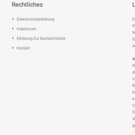
Rechtliches
Datenschutzerklärung
D
R
Impressum
N
Erklärung Zur Barrierefreiheit
E
a
Kontakt
W
N
d
I
B
b
e
I
S
d
g