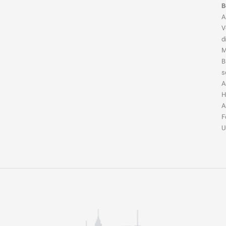
B
A
V
d
M
B
s
A
H
A
F
U